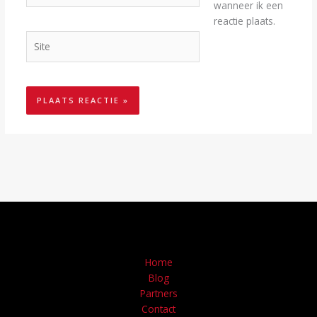
wanneer ik een
reactie plaats.
Site
Home
Blog
Partners
Contact