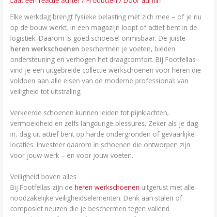
Laat een reactie achter
/
Producten
/ Door
admin
Elke werkdag brengt fysieke belasting met zich mee – of je nu
op de bouw werkt, in een magazijn loopt of actief bent in de
logistiek. Daarom is goed schoeisel onmisbaar. De juiste
heren werkschoenen
beschermen je voeten, bieden
ondersteuning en verhogen het draagcomfort. Bij Footfellas
vind je een uitgebreide collectie werkschoenen voor heren die
voldoen aan alle eisen van de moderne professional: van
veiligheid tot uitstraling.
Verkeerde schoenen kunnen leiden tot pijnklachten,
vermoeidheid en zelfs langdurige blessures. Zeker als je dag
in, dag uit actief bent op harde ondergronden of gevaarlijke
locaties. Investeer daarom in schoenen die ontworpen zijn
voor jouw werk – en voor jouw voeten.
Veiligheid boven alles
Bij Footfellas zijn de
heren werkschoenen
uitgerust met alle
noodzakelijke veiligheidselementen. Denk aan stalen of
composiet neuzen die je beschermen tegen vallend