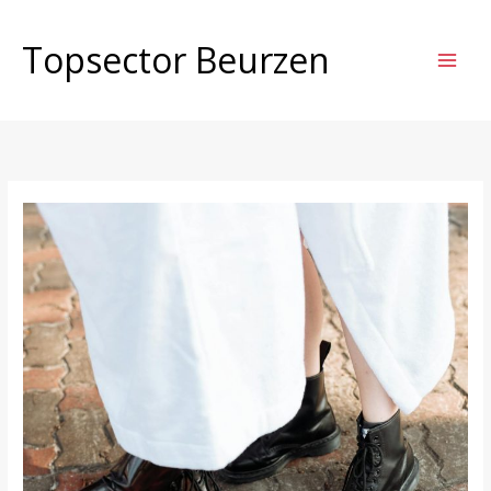
Ga
naar
Topsector Beurzen
de
inhoud